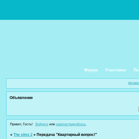
Форум
Участники
По
Актив
Объявление
Привет, Гость!
Войдите
или
зарегистрируйтесь
.
»
The sims 2
»
Передача "Квартирный вопрос!"