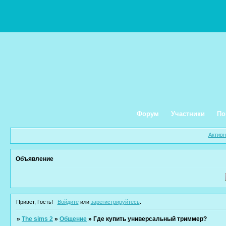
Форум
Участники
По
Актив
Объявление
Привет, Гость!
Войдите
или
зарегистрируйтесь
.
»
The sims 2
»
Общение
»
Где купить универсальный триммер?