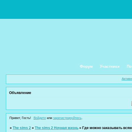
Форум
Участники
По
Актив
Объявление
Привет, Гость!
Войдите
или
зарегистрируйтесь
.
»
The sims 2
»
The sims 2 Ночная жизнь
»
Где можно заказывать всяк