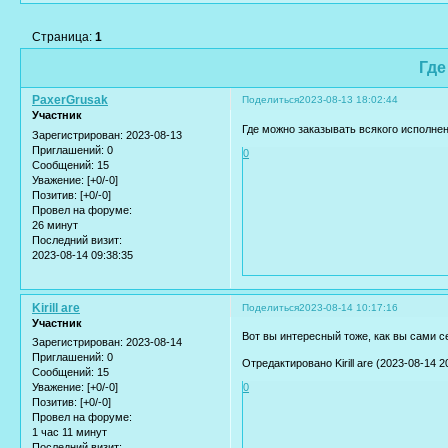
Страница:
1
Где
PaxerGrusak
Поделиться
2023-08-13 18:02:44
Участник
Где можно заказывать всякого исполнен
Зарегистрирован
: 2023-08-13
Приглашений:
0
0
Сообщений:
15
Уважение:
[+0/-0]
Позитив:
[+0/-0]
Провел на форуме:
26 минут
Последний визит:
2023-08-14 09:38:35
Kirill are
Поделиться
2023-08-14 10:17:16
Участник
Вот вы интересный тоже, как вы сами с
Зарегистрирован
: 2023-08-14
Приглашений:
0
Отредактировано Kirill are (2023-08-14 2
Сообщений:
15
Уважение:
[+0/-0]
0
Позитив:
[+0/-0]
Провел на форуме:
1 час 11 минут
Последний визит: