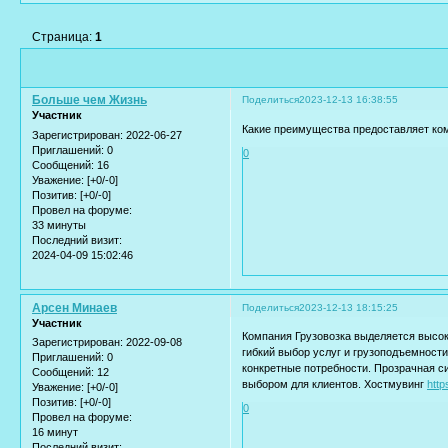
Страница:
1
Больше чем Жизнь
Поделиться
2023-12-13 16:38:55
Участник
Какие преимущества предоставляет ком
Зарегистрирован
: 2022-06-27
Приглашений:
0
0
Сообщений:
16
Уважение:
[+0/-0]
Позитив:
[+0/-0]
Провел на форуме:
33 минуты
Последний визит:
2024-04-09 15:02:46
Арсен Минаев
Поделиться
2023-12-13 18:15:25
Участник
Компания Грузовозка выделяется высо
Зарегистрирован
: 2022-09-08
гибкий выбор услуг и грузоподъемности
Приглашений:
0
конкретные потребности. Прозрачная 
Сообщений:
12
выбором для клиентов. Хостмувинг
http
Уважение:
[+0/-0]
Позитив:
[+0/-0]
0
Провел на форуме:
16 минут
Последний визит: