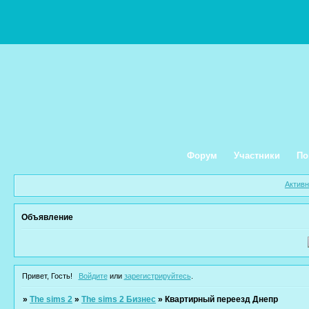
Форум
Участники
По
Актив
Объявление
Привет, Гость!
Войдите
или
зарегистрируйтесь
.
»
The sims 2
»
The sims 2 Бизнес
»
Квартирный переезд Днепр