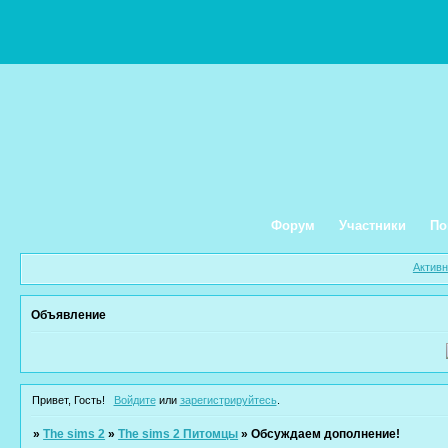
Форум
Участники
По
Актив
Объявление
Привет, Гость!
Войдите
или
зарегистрируйтесь
.
»
The sims 2
»
The sims 2 Питомцы
»
Обсуждаем дополнение!