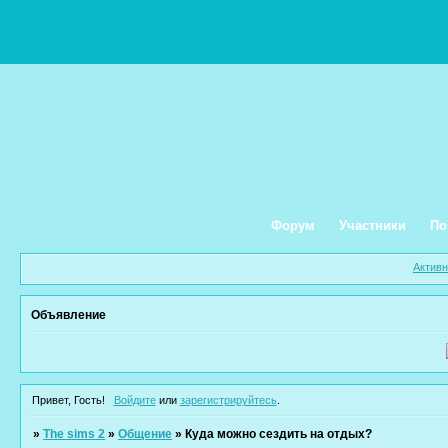
Форум
Участники
По
Актив
Объявление
Привет, Гость!
Войдите
или
зарегистрируйтесь
.
»
The sims 2
»
Общение
»
Куда можно сездить на отдых?