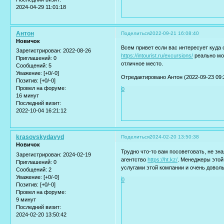
2024-04-29 11:01:18
Антон
Поделиться
2022-09-21 16:08:40
Новичок
Всем привет если вас интересует куда 
Зарегистрирован
: 2022-08-26
https://intourist.ru/excursions/
реально мож
Приглашений:
0
отличное место.
Сообщений:
5
Уважение:
[+0/-0]
Отредактировано Антон (2022-09-23 09:
Позитив:
[+0/-0]
Провел на форуме:
0
16 минут
Последний визит:
2022-10-04 16:21:12
krasovskydavyd
Поделиться
2024-02-20 13:50:38
Новичок
Трудно что-то вам посоветовать, не зн
Зарегистрирован
: 2024-02-19
агентство
https://ht.kz/
. Менеджеры этой
Приглашений:
0
услугами этой компании и очень довол
Сообщений:
2
Уважение:
[+0/-0]
0
Позитив:
[+0/-0]
Провел на форуме:
9 минут
Последний визит:
2024-02-20 13:50:42