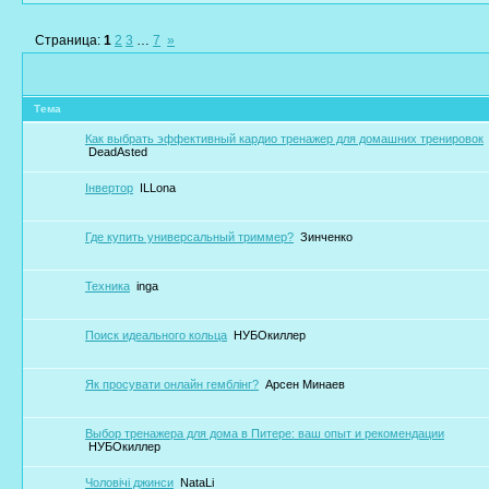
Страница:
1
2
3
…
7
»
Тема
Как выбрать эффективный кардио тренажер для домашних тренировок
DeadAsted
Інвертор
ILLona
Где купить универсальный триммер?
Зинченко
Техника
inga
Поиск идеального кольца
НУБОкиллер
Як просувати онлайн гемблінг?
Арсен Минаев
Выбор тренажера для дома в Питере: ваш опыт и рекомендации
НУБОкиллер
Чоловічі джинси
NataLi