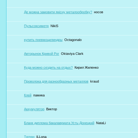
Де можна замовити якісну металообробку?
носов
Пульсоксиметр
NikiS
купить пневмоцилиндры
Octagonalo
Авторынок Кривой Рог
Oktaviya Clark
Куда можно сездить на отдых?
Кирил Жиленко
Проволока для разнообразных металлов
kraud
Клей
памика
Аккумулятор
Виктор
Бланк диплома бакалавриата Усть-Донецкий
NataLi
Тютюн
ILLona