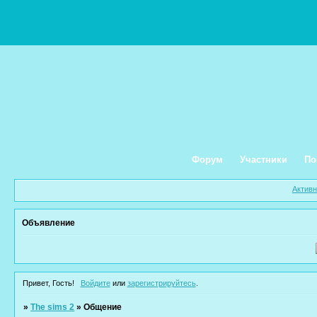
Форум
Участники
По
Актив
Объявление
Привет, Гость!
Войдите
или
зарегистрируйтесь
.
»
The sims 2
»
Общение