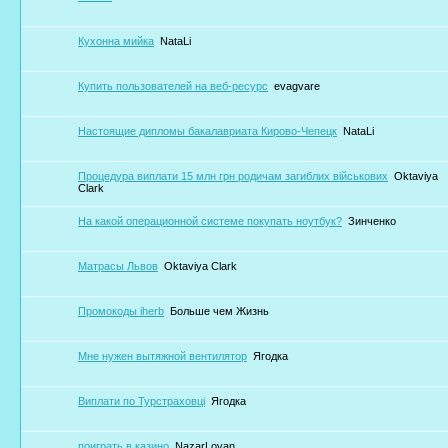
Кухонна мийка
NataLi
Купить пользователей на веб-ресурс
evagvare
Настоящие дипломы бакалавриата Кирово-Чепецк
NataLi
Процедура виплати 15 млн грн родичам загиблих військових
Oktaviya
Clark
На какой операционной системе покупать ноутбук?
Зинченко
Матрасы Львов
Oktaviya Clark
Промокоды iherb
Больше чем Жизнь
Мне нужен вытяжной вентилятор
Ягодка
Виплати по Турстраховці
Ягодка
поиграть в казино
NazarLovan