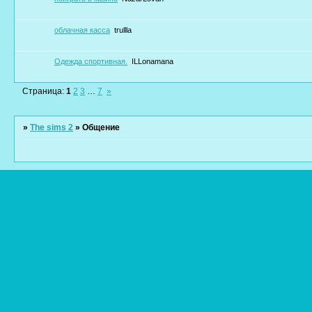
облачная касса
trullla
Одежда спортивная.
ILLonamana
Страница:
1
2
3
…
7
»
»
The sims 2
»
Общение