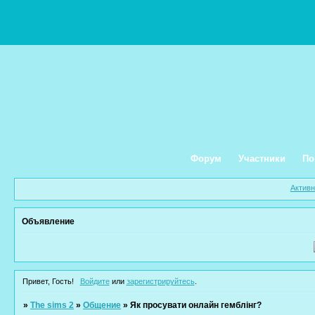
Форум
Участники
По
Актив
Объявление
Привет, Гость!
Войдите
или
зарегистрируйтесь
.
»
The sims 2
»
Общение
»
Як просувати онлайн гемблінг?