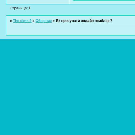
Страница:
1
»
The sims 2
»
Общение
»
Як просувати онлайн гемблінг?