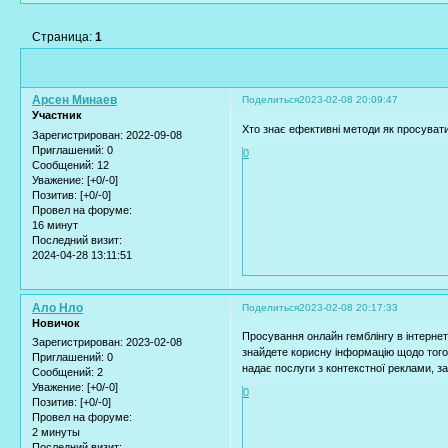
Страница:
1
Арсен Минаев
Поделиться
2023-02-08 20:09:47
Участник
Хто знає ефективні методи як просувати
Зарегистрирован
: 2022-09-08
Приглашений:
0
0
Сообщений:
12
Уважение:
[+0/-0]
Позитив:
[+0/-0]
Провел на форуме:
16 минут
Последний визит:
2024-04-28 13:11:51
Ало Нло
Поделиться
2023-02-08 20:17:33
Новичок
Просування онлайн гемблінгу в інтернет
Зарегистрирован
: 2023-02-08
знайдете корисну інформацію щодо того
Приглашений:
0
надає послуги з контекстної реклами, з
Сообщений:
2
Уважение:
[+0/-0]
0
Позитив:
[+0/-0]
Провел на форуме:
2 минуты
Последний визит: