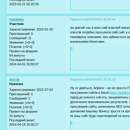
2023-02-21 02:20:30
пармика
Поделиться
2024-04-01 20:55:04
Участник
же довгий час я маю свій власний магази
Зарегистрирован
: 2023-01-20
клієнтів потрібно просувати свій сайт 
Приглашений:
0
перевірену компанію, яка займається ци
Сообщений:
11
маленькими бізнесами.
Уважение:
[+0/-0]
Позитив:
[+0/-0]
0
Провел на форуме:
54 минуты
Последний визит:
2024-04-01 20:55:07
носов
Поделиться
2024-04-01 20:56:12
Новичок
Ну от дивіться, Artjoker - це не просто
Зарегистрирован
: 2022-07-03
просування сайтів в Києві
https://artjoke
Приглашений:
0
підхід до кожного клієнта, занурюючись в
Сообщений:
3
досягнення максимальних результатів. 
Уважение:
[+0/-0]
просування сайту, включаючи SEO оптим
Позитив:
[+0/-0]
допоможе вашому бізнесу зрости та процв
Провел на форуме:
31 минуту
як ваш сайт буде перетворений на могут
Последний визит:
0
2024-04-19 16:00:27