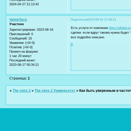
2024-04-27 21:13:42
VamirSera
Поделиться
2023-08-16 17:39:21
Участник
Есть услуги от компании
https://alfabit.o
Зарегистрирован
: 2023-08-16
сделки. если вдруг такова нужна будет.
Приглашений:
0
все подробно описано.
Сообщений:
15
Уважение:
[+0/-0]
0
Позитив:
[+0/-0]
Провел на форуме:
1 час 20 минут
Последний визит:
2023-08-17 00:34:21
Страница:
1
»
The sims 2
»
The sims 2 Универсетет
»
Как быть уверенным в частот