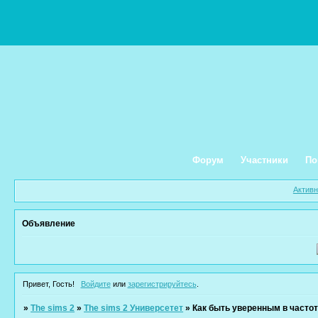
Форум
Участники
По
Актив
Объявление
Привет, Гость!
Войдите
или
зарегистрируйтесь
.
»
The sims 2
»
The sims 2 Универсетет
»
Как быть уверенным в частот