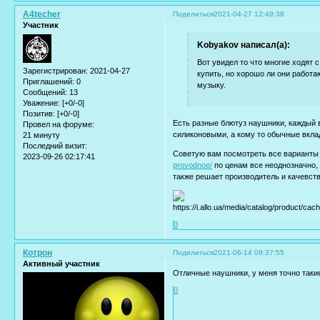
A4techer
Поделиться
2021-04-27 12:49:38
Участник
Kobyakov написал(а):
Вот увидел то что многие ходят 
Зарегистрирован
: 2021-04-27
купить, но хорошо ли они работа
Приглашений:
0
музыку.
Сообщений:
13
Уважение:
[+0/-0]
Позитив:
[+0/-0]
Есть разные блютуз наушники, каждый 
Провел на форуме:
силиконовыми, а кому то обычные вкла
21 минуту
Последний визит:
Советую вам посмотреть все варианты
2023-09-26 02:17:41
provodnoe/
по ценам все неоднозначно, 
также решает производитель и качевств
0
Котрон
Поделиться
2021-06-14 08:37:55
Активный участник
Отличные наушники, у меня точно таки
0