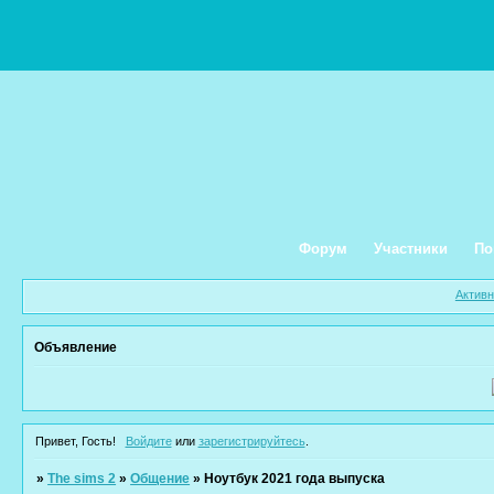
Форум
Участники
По
Актив
Объявление
Привет, Гость!
Войдите
или
зарегистрируйтесь
.
»
The sims 2
»
Общение
»
Ноутбук 2021 года выпуска