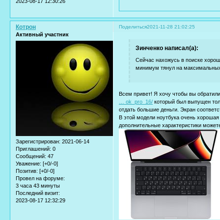
2023-08-17 12:30:26
Котрон
Поделиться
2021-11-28 21:02:25
Активный участник
Зинченко написал(а):
Сейчас нахожусь в поиске хорош
минимум тянул на максимальных
Всем привет! Я хочу чтобы вы обратил
… ok_pro_16/
который был выпущен толь
отдать большие деньги. Экран соответс
В этой модели ноутбука очень хорошая н
дополнительные характеристики можете
Зарегистрирован
: 2021-06-14
Приглашений:
0
Сообщений:
47
Уважение:
[+0/-0]
Позитив:
[+0/-0]
Провел на форуме:
3 часа 43 минуты
Последний визит:
2023-08-17 12:32:29