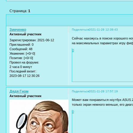
Страница:
1
Зинченко
Поделиться
2021-11-28 12:39:43
Активный участник
Сейчас нахожусь в поиске хорошего но
Зарегистрирован
: 2021-06-12
на максимальных параметрах игру фиф
Приглашений:
0
Сообщений:
48
0
Уважение:
[+0/-0]
Позитив:
[+0/-0]
Провел на форуме:
2 часа 0 минут
Последний визит:
2023-08-17 12:30:26
Дядя Гном
Поделиться
2021-11-28 17:57:19
Активный участник
Может вам понравиться ноутбук ASUS Z
только экран немного меньше, его диаг
0