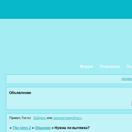
Форум
Участники
По
Актив
Объявление
Привет, Гость!
Войдите
или
зарегистрируйтесь
.
»
The sims 2
»
Общение
»
Нужна ли вытяжка?