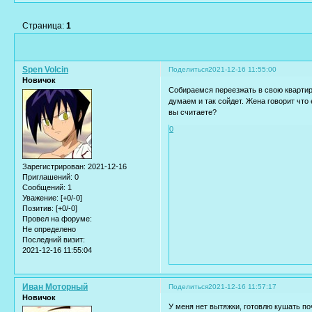
Страница:
1
Spen Volcin
Поделиться
2021-12-16 11:55:00
Новичок
Собираемся переезжать в свою квартиру
думаем и так сойдет. Жена говорит что 
вы считаете?
0
Зарегистрирован
: 2021-12-16
Приглашений:
0
Сообщений:
1
Уважение:
[+0/-0]
Позитив:
[+0/-0]
Провел на форуме:
Не определено
Последний визит:
2021-12-16 11:55:04
Иван Моторный
Поделиться
2021-12-16 11:57:17
Новичок
У меня нет вытяжки, готовлю кушать по