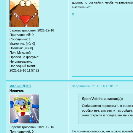
дорога, потом найми, чтобы установил
вытяжка нет
0
Зарегистрирован
: 2021-12-16
Приглашений:
0
Сообщений:
1
Уважение:
[+0/-0]
Позитив:
[+0/-0]
Пол:
Мужской
Провел на форуме:
Не определено
Последний визит:
2021-12-16 11:57:22
малышДЖО
Поделиться
2021-12-16 12:01:32
Новичок
Spen Volcin написал(а):
Собираемся переезжать в свою кв
особых нет, думаем и так сойдет.
окно открыла и пойдет, как вы сч
Зарегистрирован
: 2021-12-16
Не понимаю вопроса, как можно пренеб
Приглашений:
0