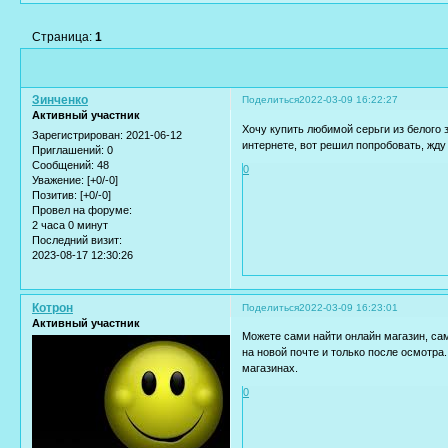
Страница:
1
Зинченко
Поделиться
2022-03-09 16:22:27
Активный участник
Хочу купить любимой серьги из белого 
Зарегистрирован
: 2021-06-12
интернете, вот решил попробовать, жду
Приглашений:
0
Сообщений:
48
0
Уважение:
[+0/-0]
Позитив:
[+0/-0]
Провел на форуме:
2 часа 0 минут
Последний визит:
2023-08-17 12:30:26
Котрон
Поделиться
2022-03-09 16:23:01
Активный участник
Можете сами найти онлайн магазин, сам
на новой почте и только после осмотр
магазинах.
0