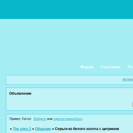
Форум
Участники
По
Актив
Объявление
Привет, Гость!
Войдите
или
зарегистрируйтесь
.
»
The sims 2
»
Общение
»
Серьги из белого золота с цитрином