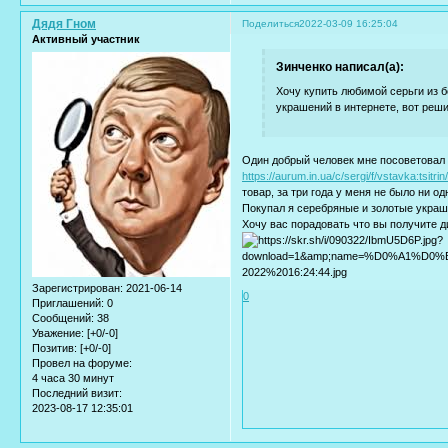
Дядя Гном
Поделиться
2022-03-09 16:25:04
Активный участник
Зинченко написал(а):
Хочу купить любимой серьги из б
украшений в интернете, вот реши
Один добрый человек мне посоветовал 
https://aurum.in.ua/c/sergi/f/vstavka:tsitrin
товар, за три года у меня не было ни о
Покупал я серебряные и золотые украш
Хочу вас порадовать что вы получите д
Зарегистрирован
: 2021-06-14
0
Приглашений:
0
Сообщений:
38
Уважение:
[+0/-0]
Позитив:
[+0/-0]
Провел на форуме:
4 часа 30 минут
Последний визит:
2023-08-17 12:35:01